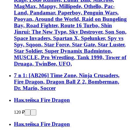
MagMax, Mappy, Millipede, Othello, Pac-
Land, Pandamar, Paperboy, Penguin Wars,
Pooyan, Around the World, Raid on Bungeling
Bay, Road Fighter, Route 16 Turbo, Shin
Jinrui: The New Type, Sky Destroyer, Son Son,
Space Invaders, Spartan X, Spelunker, Spy vs
Spy, Sqoon, Star Force, Star Gate, Star Luster,
Star Soldier, Super Dynamix Badminton,
MUSCLE, Pro Wrestling, Tank 1990, Tower of
Druaga, TwinBee, UFO,
7 в 1: [AB206] Time Zone, Ninja Crusaders,
Fire Dragon, Dragon Ball Z 2, Bomberman,
Dr. Mario, Soccer
Наклейка Fire Dragon
120 ₽
Наклейка Fire Dragon