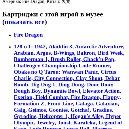
Америка: Fire Dragon, Китай: 火龙
Картриджи с этой игрой в музее
(
показать все
)
Fire Dragon
128 в 1: 1942, Aladdin 3, Antarctic Adventure,
Arabian, Argus, B-Wings, Baltron, Bird Week,
Bomberman 1, Brush Roller, Chack'n Pop,
Challenger, Championship Lode Runner,
Obake no Q Tarou: Wanwan Panic, Circus
Charlie, City Connection, Clay Shoot, Debar
Bomb, Dig Dug 1, Ding Dong, Door Door,
Dough Boy, Dynamite Bowl, Elevator Action,
Exerion, Field Combat, Fire Dragon, Flappy,
Formation Z, Front Line, Galaga, Galaxian,
Galg, Geimos, Goonies, Gotcha!, Gradius,
Gyrodine, Helicopter 1, Hogan's Alley, Hyper
Olympic, Jewelry, Joust, Karateka, Legend of
Kage, Lode Runner, Lunar Ball, Macross,