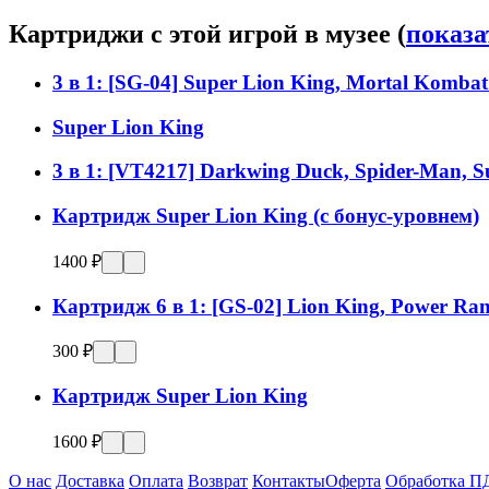
Картриджи с этой игрой в музее (
показа
3 в 1: [SG-04] Super Lion King, Mortal Kombat
Super Lion King
3 в 1: [VT4217] Darkwing Duck, Spider-Man, S
Картридж Super Lion King (с бонус-уровнем)
1400 ₽
Картридж 6 в 1: [GS-02] Lion King, Power Range
300 ₽
Картридж Super Lion King
1600 ₽
О нас
Доставка
Оплата
Возврат
Контакты
Оферта
Обработка П