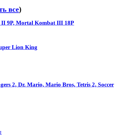
ть все
)
 II 9P, Mortal Kombat III 18P
uper Lion King
rs 2, Dr. Mario, Mario Bros, Tetris 2, Soccer
Д