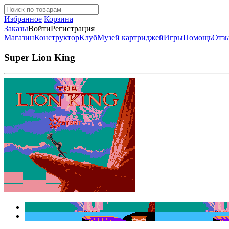
Избранное
Корзина
Заказы
Войти
Регистрация
Магазин
Конструктор
Клуб
Музей картриджей
Игры
Помощь
Отз
Super Lion King