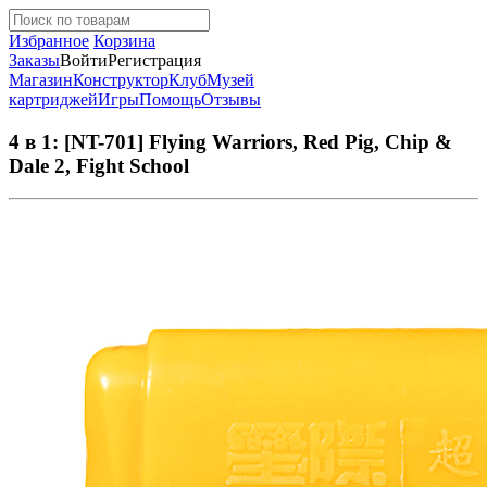
Избранное
Корзина
Заказы
Войти
Регистрация
Магазин
Конструктор
Клуб
Музей
картриджей
Игры
Помощь
Отзывы
4 в 1: [NT-701] Flying Warriors, Red Pig, Chip &
Dale 2, Fight School