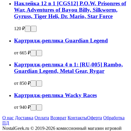
Наклейка 12 в 1 [CGS12] P.O.W. Prisonres of
War, Adventures of Bayou Billy, Silkworm,
Gyruss, Tiger Heli, Dr. Mario, Star Force
120 ₽
Картридж-реплика Guardian Legend
от 665 ₽
Картридж-реплика 4 в 1: [RU-005] Rambo,
Guardian Legend, Metal Gear, Rygar
от 850 ₽
Картридж-реплика Wacky Races
от 940 ₽
О нас
Доставка
Оплата
Возврат
Контакты
Оферта
Обработка
ПД
NostalGeek.ru © 2019-2026 комиссионный магазин игровой