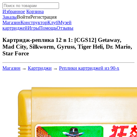
Избранное
Корзина
Заказы
Войти
Регистрация
Магазин
Конструктор
Клуб
Музей
картриджей
Игры
Помощь
Отзывы
Картридж-реплика 12 в 1: [CGS12] Getaway,
Mad City, Silkworm, Gyruss, Tiger Heli, Dr. Mario,
Star Force
Магазин
→
Картриджи
→
Реплики картриджей из 90-х