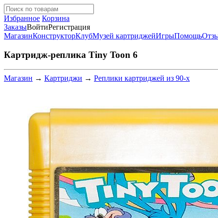
Избранное
Корзина
Заказы
Войти
Регистрация
Магазин
Конструктор
Клуб
Музей картриджей
Игры
Помощь
Отз
Картридж-реплика Tiny Toon 6
Магазин
→
Картриджи
→
Реплики картриджей из 90-х