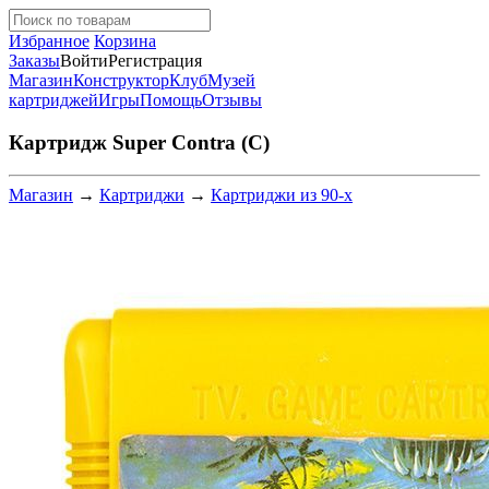
Избранное
Корзина
Заказы
Войти
Регистрация
Магазин
Конструктор
Клуб
Музей
картриджей
Игры
Помощь
Отзывы
Картридж Super Contra (C)
Магазин
→
Картриджи
→
Картриджи из 90-х