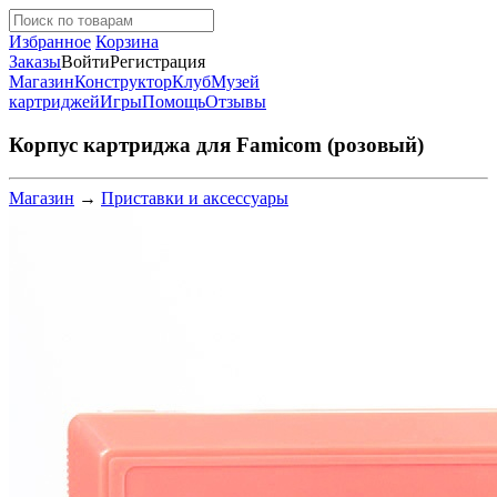
Избранное
Корзина
Заказы
Войти
Регистрация
Магазин
Конструктор
Клуб
Музей
картриджей
Игры
Помощь
Отзывы
Корпус картриджа для Famicom (розовый)
Магазин
→
Приставки и аксессуары