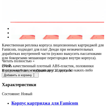
Качественная реплика корпуса лицензионных картриджей для
Famicom, подходит для плат Денди при незначительных
доработках внутренней части (нужно выкусить пассатижами
или бокорезами мешающие перегородки внутри корпуса).
Читать полностью »
Очень качественный плотный ABS-пластик, половинки
270
₽
корпуса идеально подходят друг к другу без каких-либо
В наличии
9 шт.
, в избранном у 23 человек
зазоров.
Добавить в корзину
Характеристики
Состояние:
Новый
Корпус картриджа для Famicom