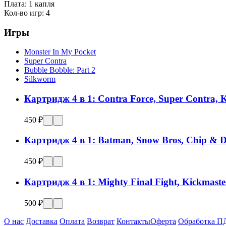
Плата:
1 капля
Кол-во игр:
4
Игры
Monster In My Pocket
Super Contra
Bubble Bobble: Part 2
Silkworm
Картридж 4 в 1: Contra Force, Super Contra, K
450 ₽
Картридж 4 в 1: Batman, Snow Bros, Chip & D
450 ₽
Картридж 4 в 1: Mighty Final Fight, Kickmaster
500 ₽
О нас
Доставка
Оплата
Возврат
Контакты
Оферта
Обработка П