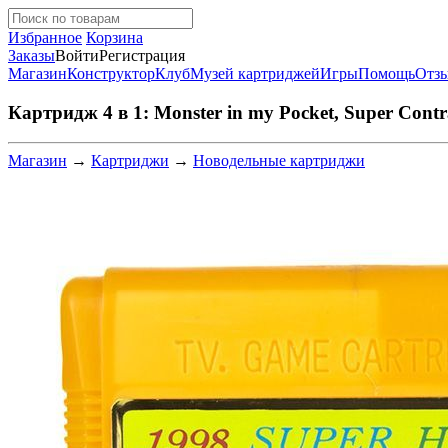
Избранное
Корзина
Заказы
Войти
Регистрация
Магазин
Конструктор
Клуб
Музей картриджей
Игры
Помощь
Отз
Картридж 4 в 1: Monster in my Pocket, Super Contr
Магазин
→
Картриджи
→
Новодельные картриджи