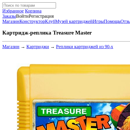
Избранное
Корзина
Заказы
Войти
Регистрация
Магазин
Конструктор
Клуб
Музей картриджей
Игры
Помощь
Отз
Картридж-реплика Treasure Master
Магазин
→
Картриджи
→
Реплики картриджей из 90-х