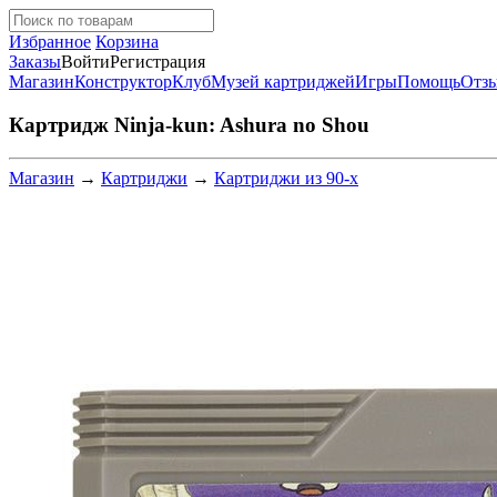
Избранное
Корзина
Заказы
Войти
Регистрация
Магазин
Конструктор
Клуб
Музей картриджей
Игры
Помощь
Отз
Картридж Ninja-kun: Ashura no Shou
Магазин
→
Картриджи
→
Картриджи из 90-х