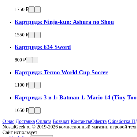
1750 ₽
Картридж Ninja-kun: Ashura no Shou
1550 ₽
Картридж 634 Sword
800 ₽
Картридж Tecmo World Cup Soccer
1100 ₽
Картридж 3 в 1: Batman 1, Mario 14 (Tiny Too
1650 ₽
О нас
Доставка
Оплата
Возврат
Контакты
Оферта
Обработка П
NostalGeek.ru © 2019-2026 комиссионный магазин игровой те
Сайт использует