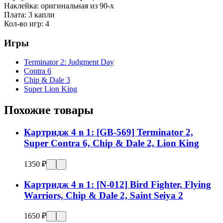
Наклейка:
оригинальная из 90-х
Плата:
3 капли
Кол-во игр:
4
Игры
Terminator 2: Judgment Day
Contra 6
Chip & Dale 3
Super Lion King
Похожие товары
Картридж 4 в 1: [GB-569] Terminator 2,
Super Contra 6, Chip & Dale 2, Lion King
1350 ₽
Картридж 4 в 1: [N-012] Bird Fighter, Flying
Warriors, Chip & Dale 2, Saint Seiya 2
1650 ₽